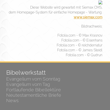
Diese Website wird gewartet mit Siemax CMS,
dem Homepage-System für einfache Homepage - Wartung.
www.siemax.com
Bildnachweis:
Fotolia.com - © Max Krasnov
Fotolia.com - © Eisenhans
Fotolia.com - © reichdernatur
Fotolia.com - © James Steidl
Fotolia.com - © Gudrun
Bibelwerkstatt
Evangelium vom Sonntag
Evangelium vom Tag
Fortlaufende Bibellektüre
Neutestamentliche Briefe
News